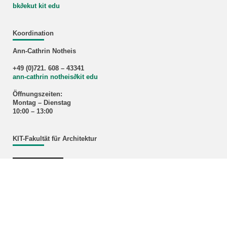
bk∂ekut kit edu
Koordination
Ann-Cathrin Notheis
+49 (0)721. 608 – 43341
ann-cathrin notheis
∂
kit edu
Öffnungszeiten:
Montag – Dienstag
10:00 – 13:00
KIT-Fakultät für Architektur