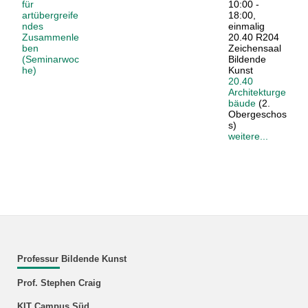
für
10:00 -
artübergreife
18:00,
ndes
einmalig
Zusammenle
20.40 R204
ben
Zeichensaal
(Seminarwoc
Bildende
he)
Kunst
20.40
Architekturge
bäude
(2.
Obergeschos
s)
weitere...
Professur Bildende Kunst
Prof. Stephen Craig
KIT Campus Süd