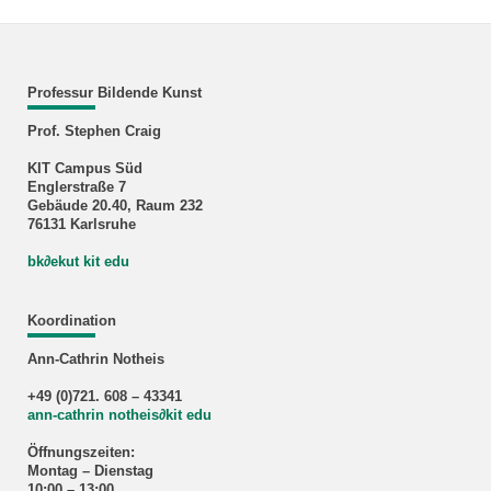
Professur Bildende Kunst
Prof. Stephen Craig
KIT Campus Süd
Englerstraße 7
Gebäude 20.40, Raum 232
76131 Karlsruhe
bk∂ekut kit edu
Koordination
Ann-Cathrin Notheis
+49 (0)721. 608 – 43341
ann-cathrin notheis
∂
kit edu
Öffnungszeiten:
Montag – Dienstag
10:00 – 13:00