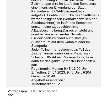
Zeichnungen wird im Laufe des Semesters
eine intensiver Erkundung der Stadt
Karlsruhe ein DINA4-Skizzen-Block
aufgefüllt. Erlebte Eindrücke des Stadtlebens
werden festgehalten.(Verhaltensweisen der
Stadtbewohner) Im laufe des Semesters
entsteht eine tagebuchähnliche
Alltagsbeschreibung.Daraus entsteht und
resultiert ein erzählendes Narrativ.
Ein Zeichenkurs findet auch statt.(Im
Aussenraum,auf dem Campus,oder im
Stadtpark)
Jeder Teilnehmer bekommt als Teil des
Zeichenkurses einen kleine Plexiglass-
Scheibe (DIN A4 mit Passepartout),die er
dann für das ganze Semester beibehalten
darf.
Regeltermin:
Montag 9:45-13.00 Uhr
1. Treffen: 24
.04.2023; 9:45 Uhr ; R204
Gebäude 20.40
Abgabe/Präsentation :
Teilnehmerzahl: 12
Vortragsspra
Deutsch/Englisch
che